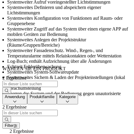
Systemweiter Aufruf voreingestellter Lichtstimmungen
Systemweites Definieren und abspeichern eigener
Lichtstimmungen
Systemweites Konfiguration von Funktionen auf Raum- oder
Gruppenebene
Systemweiter Zugriff auf das System über einen eigene APP auf
mobilen Geräten zur Bedienung
Systemweites Anlegen der Projektstruktur
(Räume/Gruppen/Bereiche)
Systemweiter Fassadenschutz. Wind-, Regen-, und
Temperaturalarme mittels Relaiskontakten oder Wetterstation
Log-Buch; enthält Aufzeichnung über alle Änderungen
Echtzeit Fehlerüberwachung
WÄHLEN SIE EIN PRODUKT
Systemweites System-Softwareupdate
Systemweites Sichern & Laden der Projekteinstellungen (lokal
2 Ergebnisse
und remote)
Sprachumstellung
Sperren des System und der Bedienung gegen unautorisierte
Anwendung
Produktfamilie
Kategorie
Eingriffe
2 Ergebnisse
Filter
2 Ergebnisse