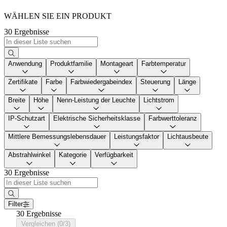
WÄHLEN SIE EIN PRODUKT
30 Ergebnisse
Anwendung
Produktfamilie
Montageart
Farbtemperatur
Zertifikate
Farbe
Farbwiedergabeindex
Steuerung
Länge
Breite
Höhe
Nenn-Leistung der Leuchte
Lichtstrom
IP-Schutzart
Elektrische Sicherheitsklasse
Farbwerttoleranz
Mittlere Bemessungslebensdauer
Leistungsfaktor
Lichtausbeute
Abstrahlwinkel
Kategorie
Verfügbarkeit
30 Ergebnisse
Filter
30 Ergebnisse
Vergleichen (0/3)