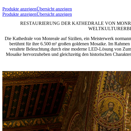
Produkte anzeigen
Übersicht anzeigen
Produkte anzeigen
Übersicht anzeigen
RESTAURIERUNG DER KATHEDRALE VON MONREA
WELTKULTURERB
Die Kathedrale von Monreale auf Sizilien, ein Meisterwerk normanni
berühmt für ihre 6.500 m² großen goldenen Mosaike. Im Rahmen 
veraltete Beleuchtung durch eine moderne LED-Lösung von Zumtob
Mosaike hervorzuheben und gleichzeitig den historischen Charak