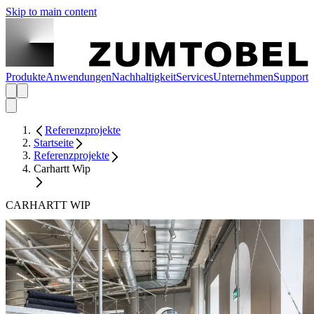
Skip to main content
Produkte
Anwendungen
Nachhaltigkeit
Services
Unternehmen
Support
Referenzprojekte
Startseite
Referenzprojekte
Carhartt Wip
CARHARTT WIP