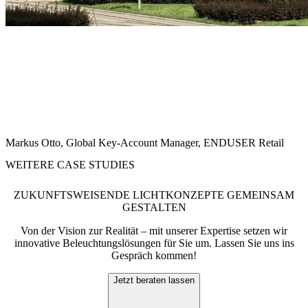
"Licht ist mehr als nur Beleuchtung – es ist ein kraftvolles
Instrument, um die Markenidentität von Carhartt zu unterstützen.
Durch die Integration dimmbarer TECTON- und VIVO-II-
Lösungen konnten wir den urbanen Charakter des Stores in ein
einzigartiges, markenkonformes Einkaufserlebnis übersetzen. Die
enge Zusammenarbeit zwischen der Marke, der Designagentur, dem
Retail Management und Zumtobel war der Schlüssel zu diesem
Erfolg.
"
Markus Otto, Global Key-Account Manager, ENDUSER Retail
WEITERE CASE STUDIES
ZUKUNFTSWEISENDE LICHTKONZEPTE GEMEINSAM
GESTALTEN
Von der Vision zur Realität – mit unserer Expertise setzen wir
innovative Beleuchtungslösungen für Sie um. Lassen Sie uns ins
Gespräch kommen!
Jetzt beraten lassen