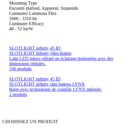
Mounting Type
Encastré plafond, Apparent, Suspendu
Luminaire Luminous Flux
1660 - 3310 lm
Luminaire Efficacy
48 - 52 lm/W
SLOTLIGHT infinity 45 ID
SLOTLIGHT Infinity Slim Batten
Latte LED mince offrant un éclairage homogène avec des
dimensions réduites.
336 produits
SLOTLIGHT infinity 45 ID
SLOTLIGHT infinity slim battens LYNX
Barre avec technologie de contrôle LYNX intégrée.
2 produits
CHOISISSEZ UN PRODUIT