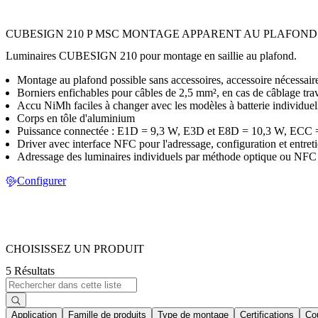
CUBESIGN 210 P MSC MONTAGE APPARENT AU PLAFOND
Luminaires CUBESIGN 210 pour montage en saillie au plafond.
Montage au plafond possible sans accessoires, accessoire nécessair
Borniers enfichables pour câbles de 2,5 mm², en cas de câblage tr
Accu NiMh faciles à changer avec les modèles à batterie individue
Corps en tôle d'aluminium
Puissance connectée : E1D = 9,3 W, E3D et E8D = 10,3 W, ECC
Driver avec interface NFC pour l'adressage, configuration et entr
Adressage des luminaires individuels par méthode optique ou NFC 
Configurer
CHOISISSEZ UN PRODUIT
5 Résultats
Application
Famille de produits
Type de montage
Certifications
Co