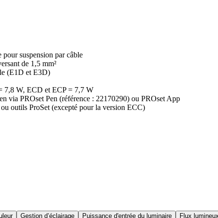
e pour suspension par câble
aversant de 1,5 mm²
lle (E1D et E3D)
 = 7,8 W, ECD et ECP = 7,7 W
etien via PROset Pen (référence : 22170290) ou PROset App
ou outils ProSet (excepté pour la version ECC)
uleur
Gestion d’éclairage
Puissance d'entrée du luminaire
Flux lumineu