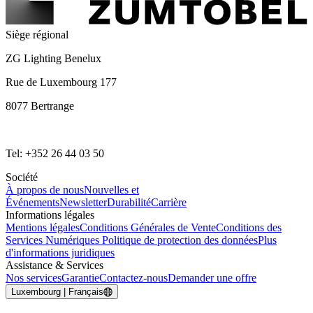
Siège régional
ZG Lighting Benelux
Rue de Luxembourg 177
8077 Bertrange
Tel: +352 26 44 03 50
Société
À propos de nous
Nouvelles et
Événements
Newsletter
Durabilité
Carrière
Informations légales
Mentions légales
Conditions Générales de Vente
Conditions des
Services Numériques
Politique de protection des données
Plus
d'informations juridiques
Assistance & Services
Nos services
Garantie
Contactez-nous
Demander une offre
Luxembourg | Français