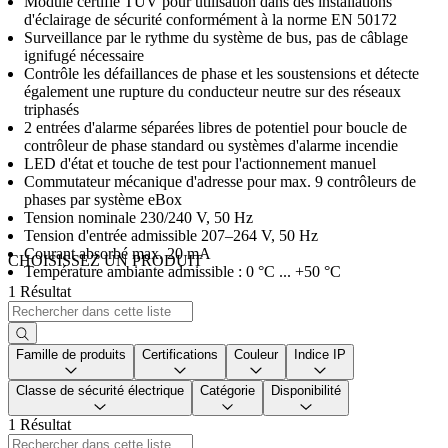
Module certifié TÜV pour utilisation dans des installations
d'éclairage de sécurité conformément à la norme EN 50172
Surveillance par le rythme du système de bus, pas de câblage
ignifugé nécessaire
Contrôle les défaillances de phase et les soustensions et détecte
également une rupture du conducteur neutre sur des réseaux
triphasés
2 entrées d'alarme séparées libres de potentiel pour boucle de
contrôleur de phase standard ou systèmes d'alarme incendie
LED d'état et touche de test pour l'actionnement manuel
Commutateur mécanique d'adresse pour max. 9 contrôleurs de
phases par système eBox
Tension nominale 230/240 V, 50 Hz
Tension d'entrée admissible 207–264 V, 50 Hz
Courant absorbé max. 20 mA
CHOISISSEZ UN PRODUIT
Température ambiante admissible : 0 °C ... +50 °C
1 Résultat
Famille de produits
Certifications
Couleur
Indice IP
Classe de sécurité électrique
Catégorie
Disponibilité
1 Résultat