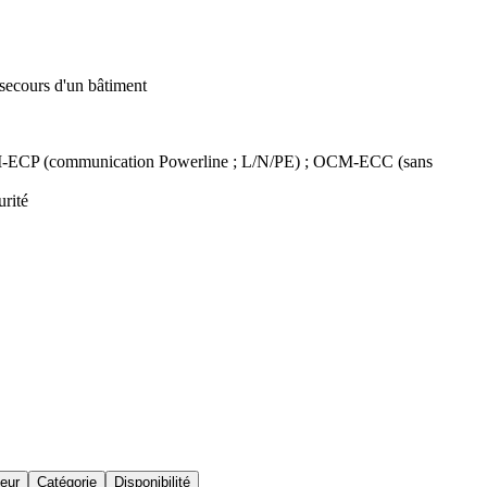
 secours d'un bâtiment
OCM-ECP (communication Powerline ; L/N/PE) ; OCM-ECC (sans
urité
teur
Catégorie
Disponibilité