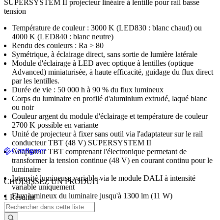
SUPERSYSTEM II projecteur linéaire à lentille pour rail basse
tension
Température de couleur : 3000 K (LED830 : blanc chaud) ou
4000 K (LED840 : blanc neutre)
Rendu des couleurs : Ra > 80
Symétrique, à éclairage direct, sans sortie de lumière latérale
Module d'éclairage à LED avec optique à lentilles (optique
Advanced) miniaturisée, à haute efficacité, guidage du flux direct
par les lentilles.
Durée de vie : 50 000 h à 90 % du flux lumineux
Corps du luminaire en profilé d'aluminium extrudé, laqué blanc
ou noir
Couleur argent du module d'éclairage et température de couleur
2700 K possible en variante
Unité de projecteur à fixer sans outil via l'adaptateur sur le rail
conducteur TBT (48 V) SUPERSYSTEM II
Configurer
Adaptateur TBT comprenant l'électronique permetant de
transformer la tension continue (48 V) en courant continu pour le
luminaire
Intensité lumineuse variable via le module DALI à intensité
CHOISISSEZ UN PRODUIT
variable uniquement
Flux lumineux du luminaire jusqu'à 1300 lm (11 W)
1 Résultat