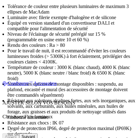
Tolérance de couleur entre plusieurs luminaires de maximum 3
ellipses de MacAdam
Luminaire avec filerie exempte d'halogène et de silicone
Équipé en version standard d'un convertisseur DALI et
compatible pour l'alimentation de sécurité
Niveau de l'éclairage de sécurité préréglé sur 15 %
(programmable en usine entre 10 et 60 %)
Rendu des couleurs : Ra > 80
Pour le travail de nuit, il est recommandé d'éviter les couleurs
lumineuses froides (> 5300K) à fort éclairement, privilégier des
couleurs claires < 4100K.
Température de couleur : 3000 K (blanc chaud), 4000 K (blanc
neutre), 5000 K (blanc neutre / blanc froid) & 6500 K (blanc
froid)
Configurer
Accessoires
Nombreuses options de montage disponibles : suspendu, au
plafond, encastré et mural (les accessoires de montage doivent
être commandés séparément)
Résistant aux solutions alcalines fortes, aux sels inorganiques, aux
AJUSTER SELON VOS BESOINS
solvants, aux carburants, aux huiles minérales, aux huiles de
forage, aux graisses et aux produits de nettoyage utilisés dans
Choisissez Flux lumineux
l'industrie alimentaire
Résistance aux chocs : IK 07
Degré de protection IP66, degré de protection maximal (IP69K)
-
sur demande
Arrière
Suivant