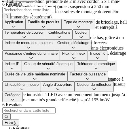
Câble d’alimentation prémonté de 2 m avec cordon 5 x 1 mm²
6 Résultats
aux extrémités libres fourni (note : suspension à 250 mm
minimum du plafond ; les accessoires de montage doivent être
commandés séparément).
Champ d’application : hall de montage, magasin de bricolage, hall
Application
Famille de produits
Type de montage
de réception, hall d'exposition, espace logistique et entrepôt à
hauts rayonnages
Température de couleur
Certifications
Couleur
Accès facile aux composants électroniques par le bas, grâce à un
couvercle en polyamide avec fibres de verre renforcées
Indice de rendu des couleurs
Gestion d’éclairage
Pour une protection complète, tous les composants électroniques
en option sont intégrés (capteurs, technologie Bluetooth, éclairage
Puissance d'entrée du luminaire
Flux lumineux
Indice IK
de sécurité de 3 h d’autonomie, convertisseur)
Répartitions lumineuses : faisceau large (WideBeam WB),
Indice IP
Classe de sécurité électrique
Tolérance chromatique
faisceau extra large (VeryWideBeam VWB), faisceau étroit
(NarrowBeam NB)
Durée de vie utile médiane nominale
Facteur de puissance
Température ambiante de fonctionnement : pour une résistance à
la température en version standard (selon le matériau du diffuseur
Efficacité lumineuse
Angle d’ouverture
Couleur du réflecteur
et le flux lumineux) entre -25°C et +65°C
Luminaire industriel à LED avec un rendement lumineux jusqu’à
Catégorie
21 000 lm et une très grande efficacité jusqu’à 195 lm/W
6 Résultats
Filtre
6 Résultats