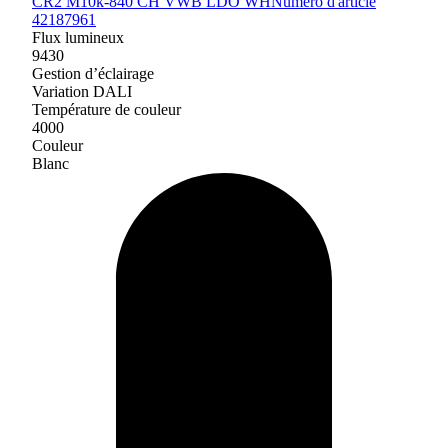
CR2 M10k-840 CH VWB LDO WH
Numéro d'article
42187961
Flux lumineux
9430
Gestion d’éclairage
Variation DALI
Température de couleur
4000
Couleur
Blanc