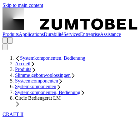
Skip to main content
Produits
Applications
Durabilité
Services
Entreprise
Assistance
Systemkomponenten, Bedienung
Accueil
Produits
Slimme gebouwoplossingen
Systeemcomponenten
Systemkomponenten
Systemkomponenten, Bedienung
Circle Bediengerät LM
CRAFT II