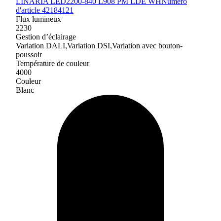
LINARIA LED2200-840 L908 PM LDE WH
Numéro
d'article 42184121
Flux lumineux
2230
Gestion d’éclairage
Variation DALI,Variation DSI,Variation avec bouton-
poussoir
Température de couleur
4000
Couleur
Blanc