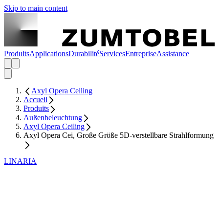
Skip to main content
Produits
Applications
Durabilité
Services
Entreprise
Assistance
Axyl Opera Ceiling
Accueil
Produits
Außenbeleuchtung
Axyl Opera Ceiling
Axyl Opera Cei, Große Größe 5D-verstellbare Strahlformung
LINARIA