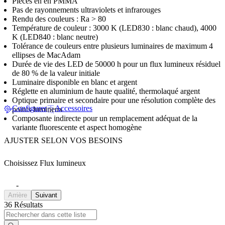
Pièces en en PMMA
Pas de rayonnements ultraviolets et infrarouges
Rendu des couleurs : Ra > 80
Température de couleur : 3000 K (LED830 : blanc chaud), 4000
K (LED840 : blanc neutre)
Tolérance de couleurs entre plusieurs luminaires de maximum 4
ellipses de MacAdam
Durée de vie des LED de 50000 h pour un flux lumineux résiduel
de 80 % de la valeur initiale
Luminaire disponible en blanc et argent
Réglette en aluminium de haute qualité, thermolaqué argent
Optique primaire et secondaire pour une résolution complète des
Configurer
Accessoires
points lumineux
Composante indirecte pour un remplacement adéquat de la
variante fluorescente et aspect homogène
AJUSTER SELON VOS BESOINS
Choisissez Flux lumineux
-
Arrière
Suivant
36 Résultats