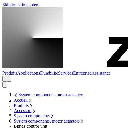
Skip to main content
Produits
Applications
Durabilité
Services
Entreprise
Assistance
System components, motor actuators
Accueil
Produits
Accessori
System components
System components, motor actuators
Blinds control unit