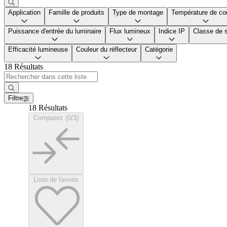
Application
Famille de produits
Type de montage
Température de co
Puissance d'entrée du luminaire
Flux lumineux
Indice IP
Classe de s
Efficacité lumineuse
Couleur du réflecteur
Catégorie
18 Résultats
Filtre
18 Résultats
Comparez (0/3)
Liste de favoris