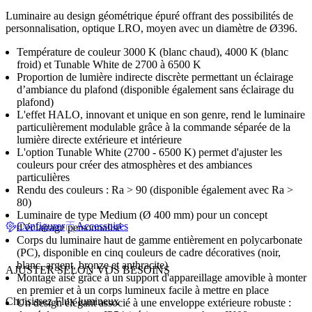
Luminaire au design géométrique épuré offrant des possibilités de
personnalisation, optique LRO, moyen avec un diamètre de Ø396.
Température de couleur 3000 K (blanc chaud), 4000 K (blanc
froid) et Tunable White de 2700 à 6500 K
Proportion de lumière indirecte discrète permettant un éclairage
d’ambiance du plafond (disponible également sans éclairage du
plafond)
L'effet HALO, innovant et unique en son genre, rend le luminaire
particulièrement modulable grâce à la commande séparée de la
lumière directe extérieure et intérieure
L'option Tunable White (2700 - 6500 K) permet d'ajuster les
couleurs pour créer des atmosphères et des ambiances
particulières
Rendu des couleurs : Ra > 90 (disponible également avec Ra >
80)
Luminaire de type Medium (Ø 400 mm) pour un concept
Configurer
Accessoires
d’éclairage personnalisé
Corps du luminaire haut de gamme entièrement en polycarbonate
(PC), disponible en cinq couleurs de cadre décoratives (noir,
blanc, argent, bronze et anthracite)
AJUSTER SELON VOS BESOINS
Montage aisé grâce à un support d'appareillage amovible à monter
en premier et à un corps lumineux facile à mettre en place
Choisissez Flux lumineux
Un design élégant associé à une enveloppe extérieure robuste :