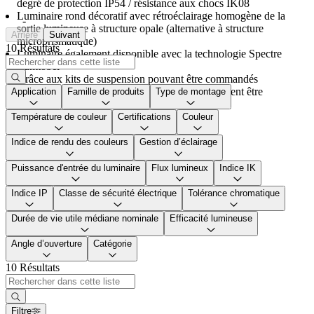
degré de protection IP54 / résistance aux chocs IK08
Luminaire rond décoratif avec rétroéclairage homogène de la
-
sortie lumineuse à structure opale (alternative à structure
Arrière
Suivant
microprismatique)
10 Résultats
Luminaire également disponible avec la technologie Spectre
Zumtobel
Grâce aux kits de suspension pouvant être commandés
séparément, les appliques et les plafonniers peuvent être
Application
Famille de produits
Type de montage
suspendus à l'aide d'une tige
Température de couleur
Certifications
Couleur
Indice de rendu des couleurs
Gestion d’éclairage
Puissance d'entrée du luminaire
Flux lumineux
Indice IK
Indice IP
Classe de sécurité électrique
Tolérance chromatique
Durée de vie utile médiane nominale
Efficacité lumineuse
Angle d’ouverture
Catégorie
10 Résultats
Filtre