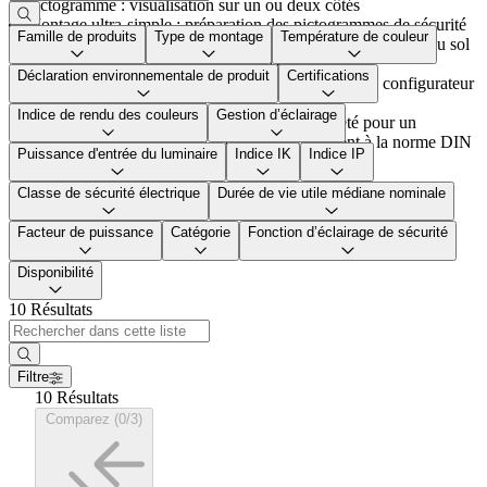
Pictogramme : visualisation sur un ou deux côtés
Montage ultra-simple : préparation des pictogrammes de sécurité
Famille de produits
Type de montage
Température de couleur
(montage du pictogramme, réglage des lentilles Spot / ERI au sol
et encliquetage dans le boîtier de base)
Déclaration environnementale de produit
Certifications
Tous les symboles ISO 7010 sont disponibles via le configurateur
Crossign Pro « myProduct ».
Indice de rendu des couleurs
Gestion d’éclairage
Technique d’éclairage : guide de lumière breveté pour un
éclairage homogène (> 500 cd/m² conformément à la norme DIN
Puissance d'entrée du luminaire
Indice IK
Indice IP
4844).
Classe de sécurité électrique
Durée de vie utile médiane nominale
Facteur de puissance
Catégorie
Fonction d’éclairage de sécurité
Disponibilité
10 Résultats
Filtre
10 Résultats
Comparez (0/3)