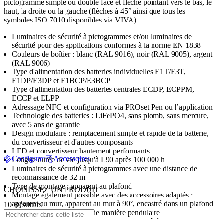
pictogramme simple ou double face et flèche pointant vers le bas, le
haut, la droite ou la gauche (flèches à 45° ainsi que tous les
symboles ISO 7010 disponibles via VIVA).
Luminaires de sécurité à pictogrammes et/ou luminaires de
sécurité pour des applications conformes à la norme EN 1838
Couleurs de boîtier : blanc (RAL 9016), noir (RAL 9005), argent
(RAL 9006)
Type d'alimentation des batteries individuelles E1T/E3T,
E1DP/E3DP et E1BCP/E3BCP
Type d'alimentation des batteries centrales ECDP, ECPPM,
ECCP et ELPP
Adressage NFC et configuration via PROset Pen ou l’application
Technologie des batteries : LiFePO4, sans plomb, sans mercure,
avec 5 ans de garantie
Design modulaire : remplacement simple et rapide de la batterie,
du convertisseur et d'autres composants
LED et convertisseur hautement performants
Configurer
Accessoires
Longue durée de vie jusqu'à L90 après 100 000 h
Luminaires de sécurité à pictogrammes avec une distance de
reconnaissance de 32 m
Type de montage : apparent au plafond
CHOISISSEZ UN PRODUIT
Montage également possible avec des accessoires adaptés :
apparent au mur, apparent au mur à 90°, encastré dans un plafond
10 Résultats
ou suspendu par câble ou de manière pendulaire