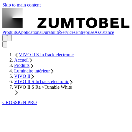
Skip to main content
Produits
Applications
Durabilité
Services
Entreprise
Assistance
VIVO II S InTrack electronic
Accueil
Produits
Luminaire intérieur
VIVO II
VIVO II S InTrack electronic
VIVO II S Ra >Tunable White
CROSSIGN PRO