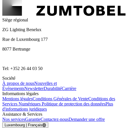
Siège régional
ZG Lighting Benelux
Rue de Luxembourg 177
8077 Bertrange
Tel: +352 26 44 03 50
Société
À propos de nous
Nouvelles et
Événements
Newsletter
Durabilité
Carrière
Informations légales
Mentions légales
Conditions Générales de Vente
Conditions des
Services Numériques
Politique de protection des données
Plus
d'informations juridiques
Assistance & Services
Nos services
Garantie
Contactez-nous
Demander une offre
Luxembourg | Français