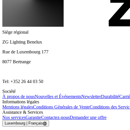
Siège régional
ZG Lighting Benelux
Rue de Luxembourg 177
8077 Bertrange
Tel: +352 26 44 03 50
Société
À propos de nous
Nouvelles et Événements
Newsletter
Durabilité
Carri
Informations légales
Mentions légales
Conditions Générales de Vente
Conditions des Servi
Assistance & Services
Nos services
Garantie
Contactez-nous
Demander une offre
Luxembourg | Français