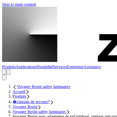
Skip to main content
Produits
Applications
Durabilité
Services
Entreprise
Assistance
Voyager Resist safety luminaires
Accueil
Produits
�clairage de secours*
Voyager Resist
Voyager Resist safety luminaires
Voyager Resist avec adaptateur de rail triphasé, optique anti-pa