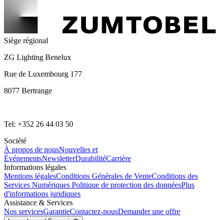
Siège régional
ZG Lighting Benelux
Rue de Luxembourg 177
8077 Bertrange
Tel: +352 26 44 03 50
Société
À propos de nous
Nouvelles et
Événements
Newsletter
Durabilité
Carrière
Informations légales
Mentions légales
Conditions Générales de Vente
Conditions des
Services Numériques
Politique de protection des données
Plus
d'informations juridiques
Assistance & Services
Nos services
Garantie
Contactez-nous
Demander une offre