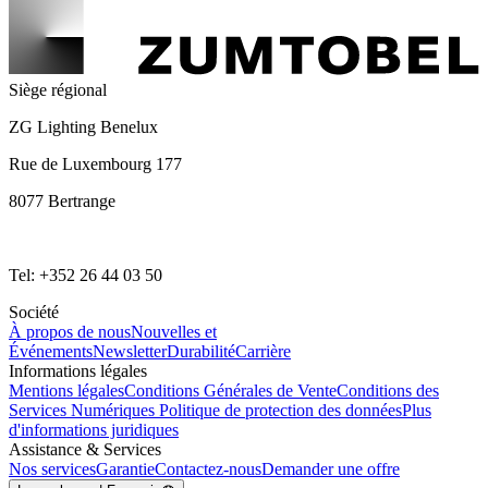
Siège régional
ZG Lighting Benelux
Rue de Luxembourg 177
8077 Bertrange
Tel: +352 26 44 03 50
Société
À propos de nous
Nouvelles et
Événements
Newsletter
Durabilité
Carrière
Informations légales
Mentions légales
Conditions Générales de Vente
Conditions des
Services Numériques
Politique de protection des données
Plus
d'informations juridiques
Assistance & Services
Nos services
Garantie
Contactez-nous
Demander une offre